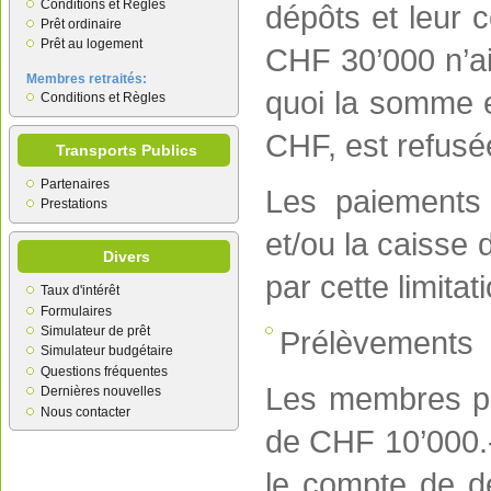
Conditions et Règles
dépôts et leur 
Prêt ordinaire
Prêt au logement
CHF 30’000 n’ai
Membres retraités:
quoi la somme e
Conditions et Règles
CHF, est refusé
Transports Publics
Partenaires
Les paiements 
Prestations
et/ou la caisse
Divers
par cette limita
Taux d'intérêt
Formulaires
Simulateur de prêt
Prélèvements
Simulateur budgétaire
Questions fréquentes
Les membres pe
Dernières nouvelles
Nous contacter
de CHF 10’000.-
le compte de d