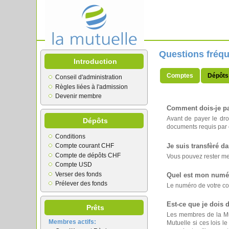
Questions fréq
Introduction
Comptes
Dépôts
Conseil d'administration
Règles liées à l'admission
Devenir membre
Comment dois-je pa
Avant de payer le dro
Dépôts
documents requis par c
Conditions
Je suis transfèré da
Compte courant CHF
Compte de dépôts CHF
Vous pouvez rester mem
Compte USD
Verser des fonds
Quel est mon numé
Prélever des fonds
Le numéro de votre co
Est-ce que je dois 
Prêts
Les membres de la Mutue
Membres actifs:
Mutuelle si ces lois l