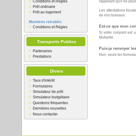
Conditions et Règles
rappelant qu'il ne peu
Prêt ordinaire
Les attestations fisca
Prêt au logement
de nos bureaux.
Membres retraités:
Est-ce que mon con
Conditions et Règles
Si votre conjoint est u
Mutuelle.
Transports Publics
Puis-je renvoyer le
Partenaires
Non, seuls les formulai
Prestations
Divers
Taux d'intérêt
Formulaires
Simulateur de prêt
Simulateur budgétaire
Questions fréquentes
Dernières nouvelles
Nous contacter