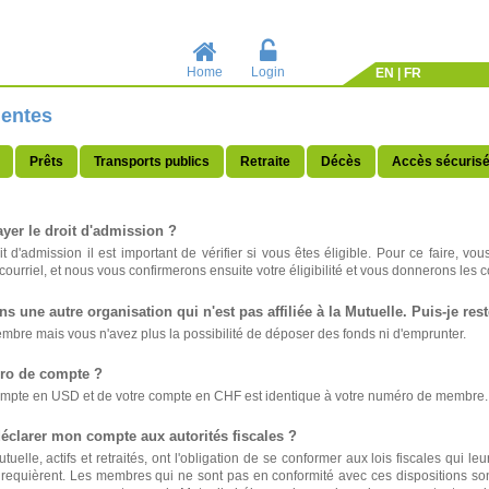
Home
Login
EN
|
FR
uentes
Prêts
Transports publics
Retraite
Décès
Accès sécuris
yer le droit d'admission ?
it d'admission il est important de vérifier si vous êtes éligible. Pour ce faire,
ourriel, et nous vous confirmerons ensuite votre éligibilité et vous donnerons les
ns une autre organisation qui n'est pas affiliée à la Mutuelle. Puis-je re
bre mais vous n'avez plus la possibilité de déposer des fonds ni d'emprunter.
ro de compte ?
mpte en USD et de votre compte en CHF est identique à votre numéro de membre.
déclarer mon compte aux autorités fiscales ?
lle, actifs et retraités, ont l'obligation de se conformer aux lois fiscales qui leu
e requièrent. Les membres qui ne sont pas en conformité avec ces dispositions sont 