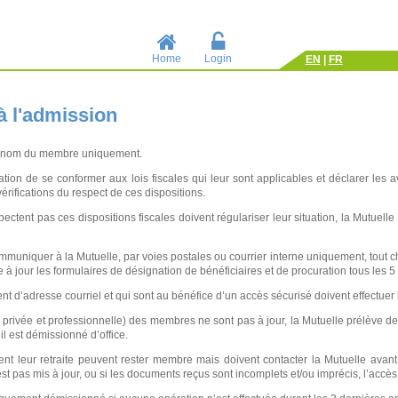
Home
Login
EN
|
FR
à l'admission
u nom du membre uniquement.
tion de se conformer aux lois fiscales qui leur sont applicables et déclarer les av
rifications du respect de ces dispositions.
ctent pas ces dispositions fiscales doivent régulariser leur situation, la Mutuel
uniquer à la Mutuelle, par voies postales ou courrier interne uniquement, tout c
 à jour les formulaires de désignation de bénéficiaires et de procuration tous les 5
 d’adresse courriel et qui sont au bénéfice d’un accès sécurisé doivent effectuer 
l, privée et professionnelle) des membres ne sont pas à jour, la Mutuelle prélève 
il est démissionné d’office.
t leur retraite peuvent rester membre mais doivent contacter la Mutuelle avant l
t pas mis à jour, ou si les documents reçus sont incomplets et/ou imprécis, l’accè