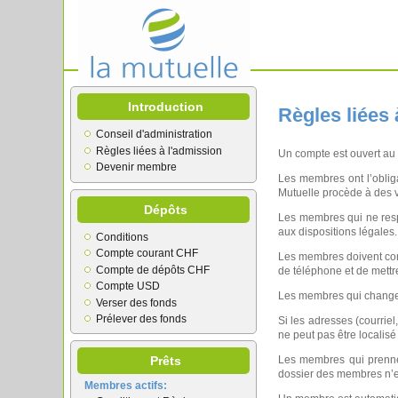
Introduction
Règles liées 
Conseil d'administration
Règles liées à l'admission
Un compte est ouvert a
Devenir membre
Les membres ont l’obliga
Mutuelle procède à des vé
Dépôts
Les membres qui ne respe
aux dispositions légales.
Conditions
Compte courant CHF
Les membres doivent comm
Compte de dépôts CHF
de téléphone et de mettre
Compte USD
Les membres qui changent
Verser des fonds
Prélever des fonds
Si les adresses (courrie
ne peut pas être localisé 
Prêts
Les membres qui prennen
dossier des membres n’es
Membres actifs: