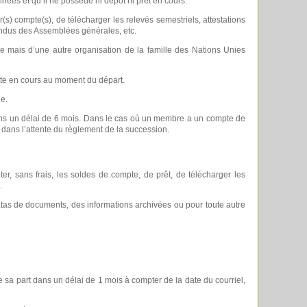
ées et qu’il ne possède ni dépôt ni prêt en cours.
(s) compte(s), de télécharger les relevés semestriels, attestations
rendus des Assemblées générales, etc.
e mais d’une autre organisation de la famille des Nations Unies
ette en cours au moment du départ.
e.
dans un délai de 6 mois. Dans le cas où un membre a un compte de
 dans l’attente du règlement de la succession.
r, sans frais, les soldes de compte, de prêt, de télécharger les
.
catas de documents, des informations archivées ou pour toute autre
sa part dans un délai de 1 mois à compter de la date du courriel,