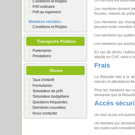
Un membre est automatiqu
Conditions et Règles
Prêt ordinaire
Les membres doivent dema
Prêt au logement
fiscales, relevés de prê
Membres retraités:
Les membres qui changen
Conditions et Règles
peuvent rester membre de
Les membres qui quittent
Transports Publics
Les membres qui souhait
Partenaires
En cas de décès l’adhési
Prestations
dépôts en CHF, celui-ci e
Frais
Divers
La Mutuelle met à la di
Taux d'intérêt
relevés et attestations f
Formulaires
Pour les membres qui ne 
Simulateur de prêt
demande que la Mutuelle 
Simulateur budgétaire
Accès sécur
Questions fréquentes
Dernières nouvelles
Nous contacter
Un seul accès est autor
Un membre qui demande un
les codes sont considéré