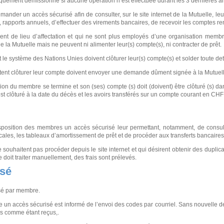
ement démissionné si aucune opération n’est effectuée durant les 3 dernières ann
nder un accès sécurisé afin de consulter, sur le site internet de la Mutuelle, leur
ts, rapports annuels, d’effectuer des virements bancaires, de recevoir les comptes 
t de lieu d’affectation et qui ne sont plus employés d’une organisation membr
 la Mutuelle mais ne peuvent ni alimenter leur(s) compte(s), ni contracter de prêt.
 le système des Nations Unies doivent clôturer leur(s) compte(s) et solder toute d
ent clôturer leur compte doivent envoyer une demande dûment signée à la Mutuell
on du membre se termine et son (ses) compte (s) doit (doivent) être clôturé (s) 
st clôturé à la date du décès et les avoirs transférés sur un compte courant en CHF
sposition des membres un accès sécurisé leur permettant, notamment, de consulte
iscales, les tableaux d’amortissement de prêt et de procéder aux transferts bancaires
souhaitent pas procéder depuis le site internet et qui désirent obtenir des dupli
doit traiter manuellement, des frais sont prélevés.
isé
isé par membre.
 accès sécurisé est informé de l’envoi des codes par courriel. Sans nouvelle de 
s comme étant reçus,.