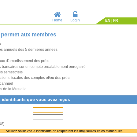
Home
Login
EN
|
FR
é permet aux membres
s
vés annuels des 5 dernières années
eaux d'amortissement des prêts
ts bancaires sur un compte préalablement enregistré
és semestriels
ations fiscales des comptes et/ou des prêts
t annuel
s de la Mutuelle
3 identifiants que vous avez reçus
D8]
Veuillez saisir vos 3 identifiants en respectant les majuscules et les minuscules